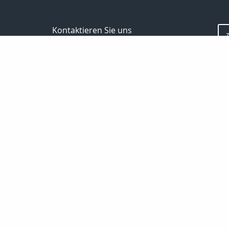
Kontaktieren Sie uns
Maklerbüro Mario Ettel
Mario Ettel
Lieberoser Straße 35
15907 Lübben ( Spreewald)
035 46 / 18 11 02
0172 / 35 17 825
035 46 / 22 02 37
Maklerbuero.MarioEttel@web.de
http://www.maklerbuero-mario-ettel.de
Nachricht schreiben
Startseite
Finanzierung