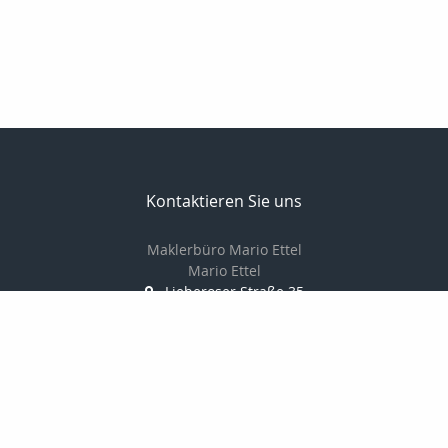
Kontaktieren Sie uns
Maklerbüro Mario Ettel
Mario Ettel
Lieberoser Straße 35
15907 Lübben ( Spreewald)
035 46 / 18 11 02
0172 / 35 17 825
035 46 / 22 02 37
Maklerbuero.MarioEttel@web.de
http://www.maklerbuero-mario-ettel.de