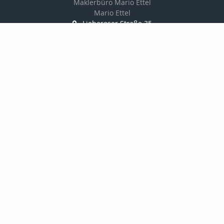
Maklerbüro Mario Ettel
Mario Ettel
Lieberoser Straße 35
15907 Lübben ( Spreewald)
035 46 / 18 11 02
0172 / 35 17 825
035 46 / 22 02 37
Maklerbuero.MarioEttel@web.de
http://www.maklerbuero-mario-ettel.de
Nachricht schreiben
zum Kundenbereich
Startseite