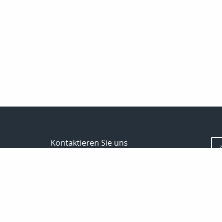
Kontaktieren Sie uns
Maklerbüro Mario Ettel
Mario Ettel
Lieberoser Straße 35
15907 Lübben ( Spreewald)
035 46 / 18 11 02
0172 / 35 17 825
035 46 / 22 02 37