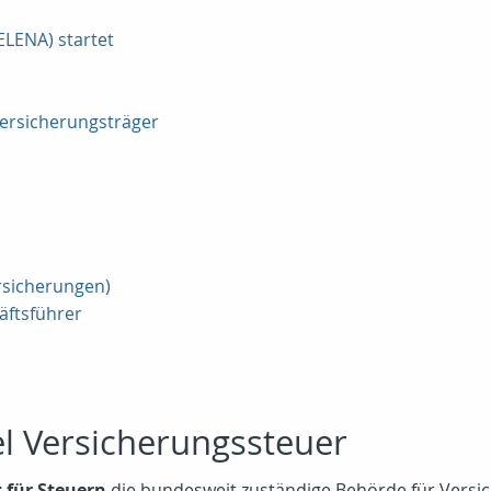
ELENA) startet
versicherungsträger
rsicherungen)
äftsführer
l Versicherungssteuer
 für Steuern
die bundesweit zuständige Behörde für Versi