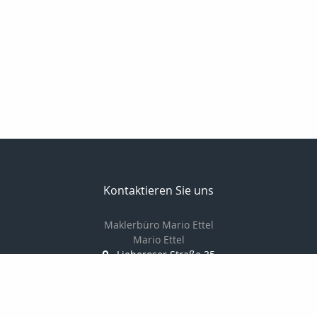
Kontaktieren Sie uns
Maklerbüro Mario Ettel
Mario Ettel
Lieberoser Straße 35
15907 Lübben ( Spreewald)
035 46 / 18 11 02
0172 / 35 17 825
035 46 / 22 02 37